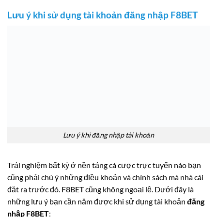
Lưu ý khi sử dụng tài khoản đăng nhập F8BET
Lưu ý khi đăng nhập tài khoản
Trải nghiệm bất kỳ ở nền tảng cá cược trực tuyến nào bạn
cũng phải chú ý những điều khoản và chính sách mà nhà cái
đặt ra trước đó. F8BET cũng không ngoại lệ. Dưới đây là
những lưu ý bạn cần năm được khi sử dụng tài khoản
đăng
nhập F8BET
: