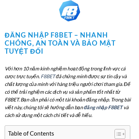
Bỏ
qua
nội
dung
ĐĂNG NHẬP F8BET – NHANH
CHÓNG, AN TOÀN VÀ BẢO MẬT
TUYỆT ĐỐI
Với hơn 10 năm kinh nghiệm hoạt động trong lĩnh vực cá
cược trực tuyến.
F8BET
đã chứng minh được sự tin cậy và
chất lượng của mình với hàng triệu người chơi tham gia. Để
có thể trải nghiệm các dịch vụ và sản phẩm tốt nhất từ
F8BET. Bạn cần phải có một tài khoản đăng nhập. Trong bài
viết này, chúng tôi sẽ hướng dẫn bạn
đăng nhập F8BET
và
cách sử dụng một cách chi tiết và dễ hiểu.
Table of Contents