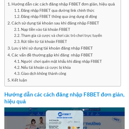
Hướng dẫn các cách đăng nhập F8BET đơn giản, hiệu quả
Đăng nhập F8BET qua đường link chính thức
Đăng nhập F8BET thông qua ứng dụng di động
Cách sử dụng tài khoản sau khi đăng nhập F8BET
Nạp tiền vào tài khoản F8BET
Tham gia cá cược và chơi các trò chơi trực tuyến
Rút tiền từ tài khoản F8BET
Lưu ý khi sử dụng tài khoản đăng nhập F8BET
Các vấn đề thường gặp khi đăng nhập F8BET
Người chơi quên mật khẩu khi đăng nhập F8BET
Nếu tài khoản cá cược bị khóa
Giao dịch không thành công
Kết luận
Hướng dẫn các cách đăng nhập F8BET đơn giản,
hiệu quả