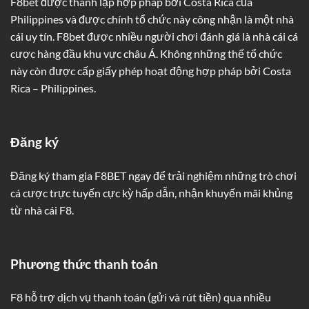
F8bet được thành lập hợp pháp bởi Costa Rica của
Philippines và được chính tổ chức này công nhận là một nhà
cái uy tín. F8bet được nhiều người chơi đánh giá là nhà cái cá
cược hàng đầu khu vực châu Á. Không những thế tổ chức
này còn được cấp giấy phép hoạt động hợp pháp bởi Costa
Rica – Philippines.
Đăng ký
Đăng ký tham gia F8BET ngay để trải nghiệm những trò chơi
cá cược trực tuyến cực kỳ hấp dẫn, nhận khuyến mãi khủng
từ nhà cái F8.
Phương thức thanh toán
F8 hỗ trợ dịch vụ thanh toán (gửi và rút tiền) qua nhiều