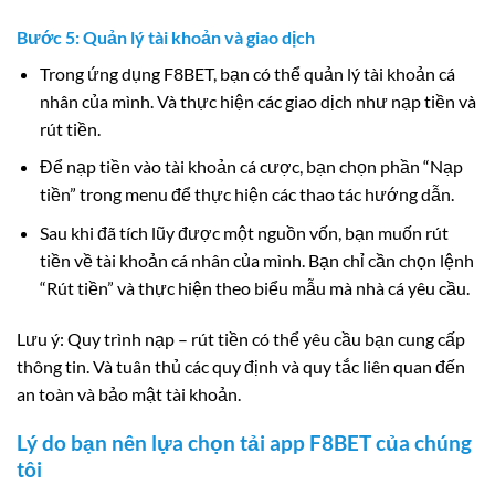
Bước 5: Quản lý tài khoản và giao dịch
Trong ứng dụng F8BET, bạn có thể quản lý tài khoản cá
nhân của mình. Và thực hiện các giao dịch như nạp tiền và
rút tiền.
Để nạp tiền vào tài khoản cá cược, bạn chọn phần “Nạp
tiền” trong menu để thực hiện các thao tác hướng dẫn.
Sau khi đã tích lũy được một nguồn vốn, bạn muốn rút
tiền về tài khoản cá nhân của mình. Bạn chỉ cần chọn lệnh
“Rút tiền” và thực hiện theo biểu mẫu mà nhà cá yêu cầu.
Lưu ý: Quy trình nạp – rút tiền có thể yêu cầu bạn cung cấp
thông tin. Và tuân thủ các quy định và quy tắc liên quan đến
an toàn và bảo mật tài khoản.
Lý do bạn nên lựa chọn tải app F8BET của chúng
tôi