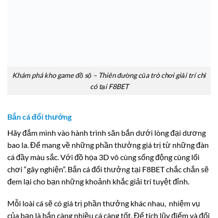
Khám phá kho game đồ sộ – Thiên đường của trò chơi giải trí chỉ
có tại F8BET
Bắn cá đổi thưởng
Hãy đắm mình vào hành trình săn bắn dưới lòng đại dương
bao la. Để mang về những phần thưởng giá trị từ những đàn
cá đầy màu sắc. Với đồ họa 3D vô cùng sống động cùng lối
chơi “gây nghiện”. Bắn cá đổi thưởng tại F8BET chắc chắn sẽ
đem lại cho bạn những khoảnh khắc giải trí tuyệt đỉnh.
Mỗi loài cá sẽ có giá trị phần thưởng khác nhau, nhiệm vụ
của bạn là bắn càng nhiều cá càng tốt. Để tích lũy điểm và đổi