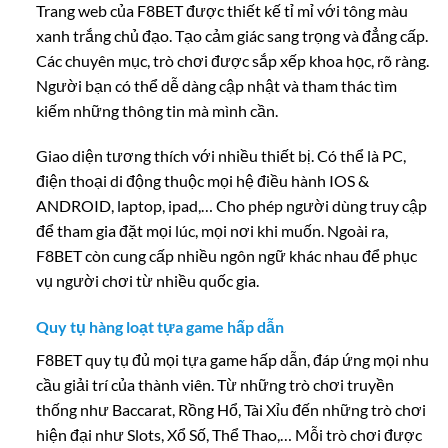
Trang web của F8BET được thiết kế tỉ mỉ với tông màu
xanh trắng chủ đạo. Tạo cảm giác sang trọng và đẳng cấp.
Các chuyên mục, trò chơi được sắp xếp khoa học, rõ ràng.
Người bạn có thể dễ dàng cập nhật và tham thác tìm
kiếm những thông tin mà mình cần.
Giao diện tương thích với nhiều thiết bị. Có thể là PC,
điện thoại di động thuộc mọi hệ điều hành IOS &
ANDROID, laptop, ipad,… Cho phép người dùng truy cập
để tham gia đặt mọi lúc, mọi nơi khi muốn. Ngoài ra,
F8BET còn cung cấp nhiều ngôn ngữ khác nhau để phục
vụ người chơi từ nhiều quốc gia.
Quy tụ hàng loạt tựa game hấp dẫn
F8BET quy tụ đủ mọi tựa game hấp dẫn, đáp ứng mọi nhu
cầu giải trí của thành viên. Từ những trò chơi truyền
thống như Baccarat, Rồng Hổ, Tài Xỉu đến những trò chơi
hiện đại như Slots, Xổ Số, Thể Thao,… Mỗi trò chơi được