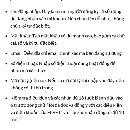
Tên đăng nhập: Đây là tên mà người đăng ký sẽ sử dụng
để đăng nhập vào tài khoản. Nên chọn tên dễ nhớ, không
chứa ký tự đặc biệt.
Mật khẩu: Tạo mật khẩu có độ mạnh cao, bao gồm cả chữ
cái, số và ký tự đặc biệt.
Email: Điền địa chỉ email chính xác mà bạn đang sử dụng.
Số điện thoại: Nhập số điện thoại đang hoạt động để
nhận mã xác thực.
Mã đại lý (nếu có): Nếu có mã đại lý thì nhập vào đây, nếu
không có thì bỏ trống.
Kiểm tra điều kiện và xác nhận đủ 18 tuổi: Đánh dấu vào
ô trước dòng chữ “Tôi đã đọc và đồng ý với các điều kiện
và điều khoản của F8BET” và “Tôi xác nhận rằng tôi đủ 18
tuổi”.