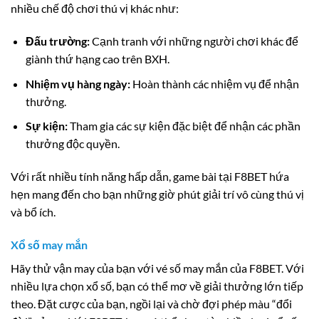
nhiều chế độ chơi thú vị khác như:
Đấu trường:
Cạnh tranh với những người chơi khác để
giành thứ hạng cao trên BXH.
Nhiệm vụ hàng ngày:
Hoàn thành các nhiệm vụ để nhận
thưởng.
Sự kiện:
Tham gia các sự kiện đặc biệt để nhận các phần
thưởng độc quyền.
Với rất nhiều tính năng hấp dẫn, game bài tại F8BET hứa
hẹn mang đến cho bạn những giờ phút giải trí vô cùng thú vị
và bổ ích.
Xổ số may mắn
Hãy thử vận may của bạn với vé số may mắn của F8BET. Với
nhiều lựa chọn xổ số, bạn có thể mơ về giải thưởng lớn tiếp
theo. Đặt cược của bạn, ngồi lại và chờ đợi phép màu “đổi