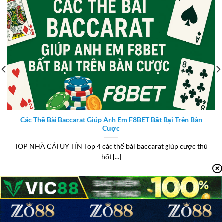
Các Thế Bài Baccarat Giúp Anh Em F8BET Bất Bại Trên Bàn
Cược
TOP NHÀ CÁI UY TÍN Top 4 các thế bài baccarat giúp cược thủ
hốt [...]