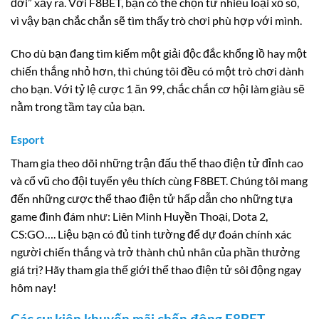
đời” xảy ra. Với F8BET, bạn có thể chọn từ nhiều loại xổ số,
vì vậy bạn chắc chắn sẽ tìm thấy trò chơi phù hợp với mình.
Cho dù bạn đang tìm kiếm một giải độc đắc khổng lồ hay một
chiến thắng nhỏ hơn, thì chúng tôi đều có một trò chơi dành
cho bạn. Với tỷ lệ cược 1 ăn 99, chắc chắn cơ hội làm giàu sẽ
nằm trong tầm tay của bạn.
Esport
Tham gia theo dõi những trận đấu thể thao điện tử đỉnh cao
và cổ vũ cho đội tuyển yêu thích cùng F8BET. Chúng tôi mang
đến những cược thể thao điện tử hấp dẫn cho những tựa
game đình đám như: Liên Minh Huyền Thoại, Dota 2,
CS:GO…. Liệu bạn có đủ tinh tường để dự đoán chính xác
người chiến thắng và trở thành chủ nhân của phần thưởng
giá trị? Hãy tham gia thế giới thể thao điện tử sôi động ngay
hôm nay!
Các sự kiện khuyến mãi chấn động F8BET