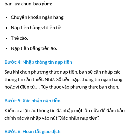
bạn lựa chọn, bao gồm:
Chuyển khoản ngân hàng.
Nạp tiền bằng ví điện tử.
Thẻ cào.
Nạp tiền bằng tiền ảo.
Bước 4: Nhập thông tin nạp tiền
Sau khi chọn phương thức nạp tiền, bạn sẽ cần nhập các
thông tin cần thiết. Như: Số tiền nạp, thông tin ngân hàng
hoặc ví điện tử,… Tùy thuộc vào phương thức bạn chọn.
Bước 5: Xác nhận nạp tiền
Kiểm tra lại các thông tin đã nhập một lần nữa để đảm bảo
chính xác và nhấp vào nút “Xác nhận nạp tiền”.
Bước 6: Hoàn tất giao dịch