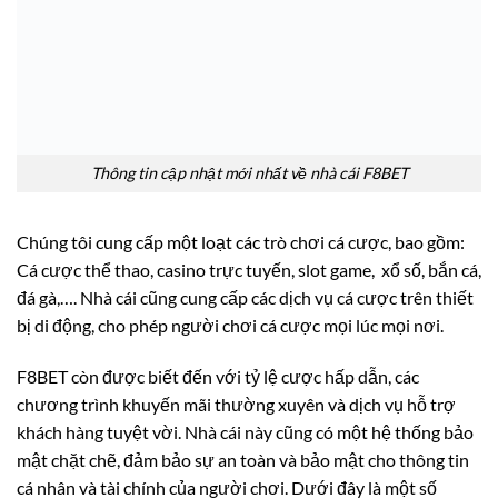
Thông tin cập nhật mới nhất về nhà cái F8BET
Chúng tôi cung cấp một loạt các trò chơi cá cược, bao gồm:
Cá cược thể thao, casino trực tuyến, slot game, xổ số, bắn cá,
đá gà,…. Nhà cái cũng cung cấp các dịch vụ cá cược trên thiết
bị di động, cho phép người chơi cá cược mọi lúc mọi nơi.
F8BET còn được biết đến với tỷ lệ cược hấp dẫn, các
chương trình khuyến mãi thường xuyên và dịch vụ hỗ trợ
khách hàng tuyệt vời. Nhà cái này cũng có một hệ thống bảo
mật chặt chẽ, đảm bảo sự an toàn và bảo mật cho thông tin
cá nhân và tài chính của người chơi. Dưới đây là một số