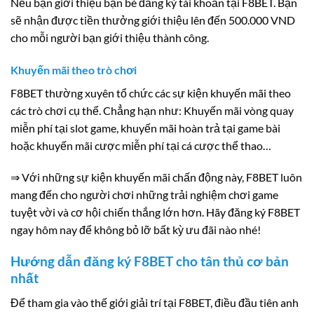
Nếu bạn giới thiệu bạn bè đăng ký tài khoản tại F8BET. Bạn
sẽ nhận được tiền thưởng giới thiệu lên đến 500.000 VND
cho mỗi người bạn giới thiệu thành công.
Khuyến mãi theo trò chơi
F8BET thường xuyên tổ chức các sự kiện khuyến mãi theo
các trò chơi cụ thể. Chẳng hạn như: Khuyến mãi vòng quay
miễn phí tại slot game, khuyến mãi hoàn trả tại game bài
hoặc khuyến mãi cược miễn phí tại cá cược thể thao…
⇒ Với những sự kiện khuyến mãi chấn động này, F8BET luôn
mang đến cho người chơi những trải nghiệm chơi game
tuyệt vời và cơ hội chiến thắng lớn hơn. Hãy đăng ký F8BET
ngay hôm nay để không bỏ lỡ bất kỳ ưu đãi nào nhé!
Hướng dẫn đăng ký F8BET cho tân thủ cơ bản
nhất
Để tham gia vào thế giới giải trí tại F8BET, điều đầu tiên anh