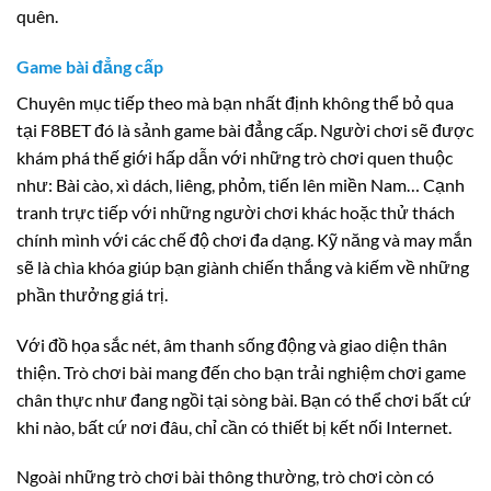
quên.
Game bài đẳng cấp
Chuyên mục tiếp theo mà bạn nhất định không thể bỏ qua
tại F8BET đó là sảnh game bài đẳng cấp. Người chơi sẽ được
khám phá thế giới hấp dẫn với những trò chơi quen thuộc
như: Bài cào, xì dách, liêng, phỏm, tiến lên miền Nam… Cạnh
tranh trực tiếp với những người chơi khác hoặc thử thách
chính mình với các chế độ chơi đa dạng. Kỹ năng và may mắn
sẽ là chìa khóa giúp bạn giành chiến thắng và kiếm về những
phần thưởng giá trị.
Với đồ họa sắc nét, âm thanh sống động và giao diện thân
thiện. Trò chơi bài mang đến cho bạn trải nghiệm chơi game
chân thực như đang ngồi tại sòng bài. Bạn có thể chơi bất cứ
khi nào, bất cứ nơi đâu, chỉ cần có thiết bị kết nối Internet.
Ngoài những trò chơi bài thông thường, trò chơi còn có