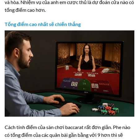
và hòa. Nhiệm vụ của anh em cược thủ là dự đoán cửa nào có
tổng điểm cao hơn.
Tổng điểm cao nhất sẽ chiến thắng
Cách tính điểm của sàn chơi baccarat rất đơn giản. Phe nào
có tổng điểm của các quân bài gần bằng với 9 hơn thì sẽ