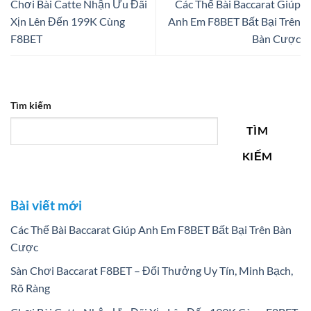
Chơi Bài Catte Nhận Ưu Đãi
Các Thế Bài Baccarat Giúp
Xịn Lên Đến 199K Cùng
Anh Em F8BET Bất Bại Trên
F8BET
Bàn Cược
Tìm kiếm
TÌM
KIẾM
Bài viết mới
Các Thế Bài Baccarat Giúp Anh Em F8BET Bất Bại Trên Bàn
Cược
Sàn Chơi Baccarat F8BET – Đổi Thưởng Uy Tín, Minh Bạch,
Rõ Ràng