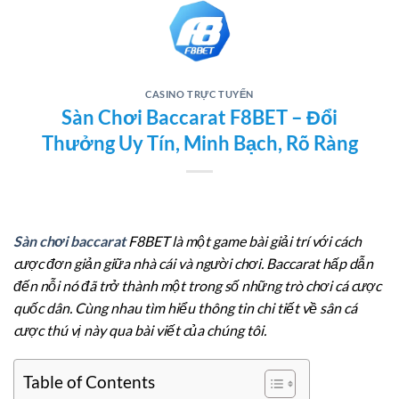
Bỏ
qua
nội
dung
CASINO TRỰC TUYẾN
Sàn Chơi Baccarat F8BET – Đổi
Thưởng Uy Tín, Minh Bạch, Rõ Ràng
Sàn chơi baccarat
F8BET là một game bài giải trí với cách
cược đơn giản giữa nhà cái và người chơi. Baccarat hấp dẫn
đến nỗi nó đã trở thành một trong số những trò chơi cá cược
quốc dân. Cùng nhau tìm hiểu thông tin chi tiết về sân cá
cược thú vị này qua bài viết của chúng tôi.
Table of Contents