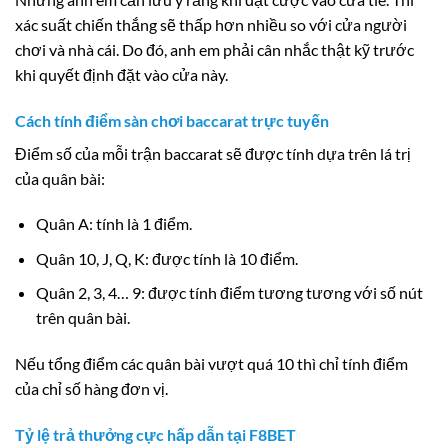
xác suất chiến thắng sẽ thấp hơn nhiều so với cửa người
chơi và nhà cái. Do đó, anh em phải cân nhắc thật kỹ trước
khi quyết định đặt vào cửa này.
Cách tính điểm sàn chơi baccarat trực tuyến
Điểm số của mỗi trận baccarat sẽ được tính dựa trên lá trị
của quân bài:
Quân A: tính là 1 điểm.
Quân 10, J, Q, K: được tính là 10 điểm.
Quân 2, 3, 4… 9: được tính điểm tương tương với số nút
trên quân bài.
Nếu tổng điểm các quân bài vượt quá 10 thì chỉ tính điểm
của chỉ số hàng đơn vị.
Tỷ lệ trả thưởng cực hấp dẫn tại F8BET