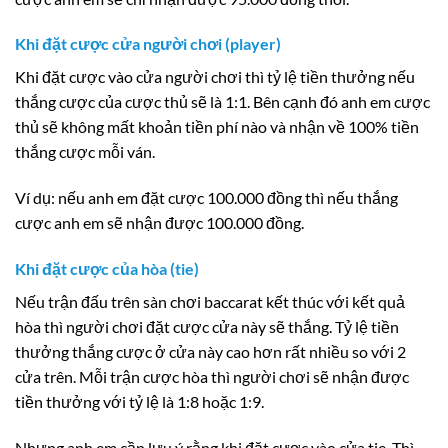
Khi đặt cược cửa người chơi (player)
Khi đặt cược vào cửa người chơi thì tỷ lệ tiền thưởng nếu
thắng cược của cược thủ sẽ là 1:1. Bên cạnh đó anh em cược
thủ sẽ không mất khoản tiền phí nào và nhận về 100% tiền
thắng cược mỗi ván.
Ví dụ: nếu anh em đặt cược 100.000 đồng thì nếu thắng
cược anh em sẽ nhận được 100.000 đồng.
Khi đặt cược của hòa (tie)
Nếu trận đấu trên sàn chơi baccarat kết thúc với kết quả
hòa thì người chơi đặt cược cửa này sẽ thắng. Tỷ lệ tiền
thưởng thắng cược ở cửa này cao hơn rất nhiều so với 2
cửa trên. Mỗi trận cược hòa thì người chơi sẽ nhận được
tiền thưởng với tỷ lệ là 1:8 hoặc 1:9.
Nhưng anh em cần lưu ý rằng khi đặt cược vào cửa tie. Thì