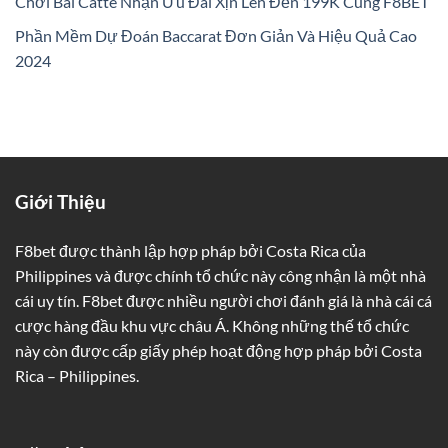
Chơi Bài Catte Nhận Ưu Đãi Xịn Lên Đến 199K Cùng F8BET
Phần Mềm Dự Đoán Baccarat Đơn Giản Và Hiệu Quả Cao
2024
Giới Thiệu
F8bet được thành lập hợp pháp bởi Costa Rica của
Philippines và được chính tổ chức này công nhận là một nhà
cái uy tín. F8bet được nhiều người chơi đánh giá là nhà cái cá
cược hàng đầu khu vực châu Á. Không những thế tổ chức
này còn được cấp giấy phép hoạt động hợp pháp bởi Costa
Rica – Philippines.